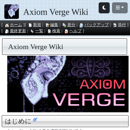
Axiom Verge Wiki
ホーム
新規
編集
差分
バックアップ
添付
最終更新
一覧
検索
ヘルプ
Axiom Verge Wiki
はじめに